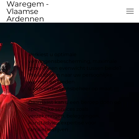
Waregem -
Vlaamse
Ardennen
Verkiest u optimale
vermogensbescherming, maximale
groei of een evenwicht tussen beide?
We luisteren naar uw persoonlijke
wensen en bieden
u een vermogensbeheer op maat.
Daarnaast kan u een beroep doen op
specifieke services zoals
verzekeringen, beleggingen,
kunstadvies, expertise voor
familiebedrijven ...